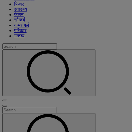
फिचर
स्वास्थ्य
फेसन
सौन्दर्य
कभर गर्ल
परिकार
गन्तव्य