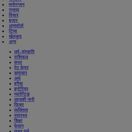
मनोरन्जन
गन्तव्य
विचार
बजार
अन्तर्वार्ता
टिप्स
खेलकुद
अन्य
धर्म–संस्कृति
राशिफल
कथा
पेट केयर
समाचार
अर्थ
बगैचा
इन्टेरियर
प्यारेन्टिङ
आजकी नारी
फिचर
व्यक्तित्व
स्वास्थ्य
शिक्षा
फेसन
कभर गर्ल