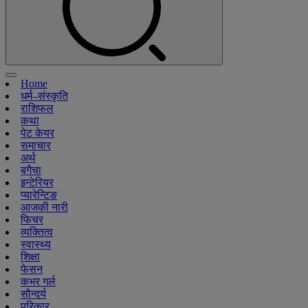
Home
धर्म–संस्कृति
राशिफल
कथा
पेट केयर
समाचार
अर्थ
बगैचा
इन्टेरियर
प्यारेन्टिङ
आजकी नारी
फिचर
व्यक्तित्व
स्वास्थ्य
शिक्षा
फेसन
कभर गर्ल
सौन्दर्य
परिकार