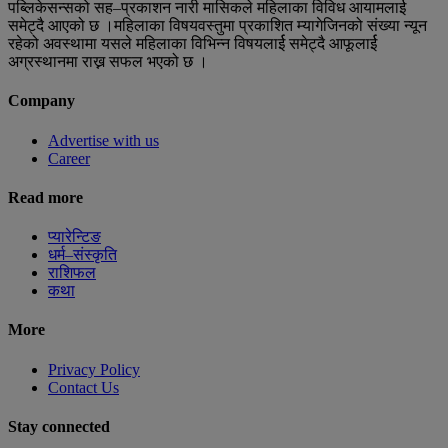
पब्लिकेसन्सको सह–प्रकाशन नारी मासिकले महिलाका विविध आयामलार्ई
समेट्दै आएको छ ।महिलाका विषयवस्तुमा प्रकाशित म्यागेजिनको संख्या न्यून
रहेको अवस्थामा यसले महिलाका विभिन्न विषयलार्ई समेट्दै आफूलार्ई
अग्रस्थानमा राख्न सफल भएको छ ।
Company
Advertise with us
Career
Read more
प्यारेन्टिङ
धर्म–संस्कृति
राशिफल
कथा
More
Privacy Policy
Contact Us
Stay connected