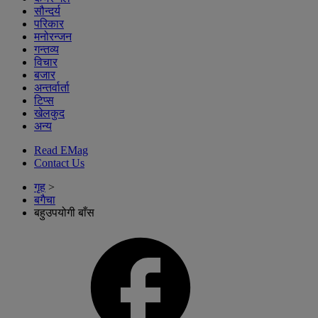
सौन्दर्य
परिकार
मनोरन्जन
गन्तव्य
विचार
बजार
अन्तर्वार्ता
टिप्स
खेलकुद
अन्य
Read EMag
Contact Us
गृह
>
बगैचा
बहुउपयोगी बाँस