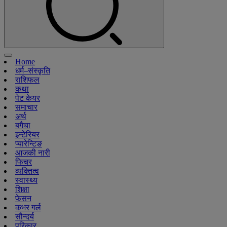
Home
धर्म–संस्कृति
राशिफल
कथा
पेट केयर
समाचार
अर्थ
बगैचा
इन्टेरियर
प्यारेन्टिङ
आजकी नारी
फिचर
व्यक्तित्व
स्वास्थ्य
शिक्षा
फेसन
कभर गर्ल
सौन्दर्य
परिकार