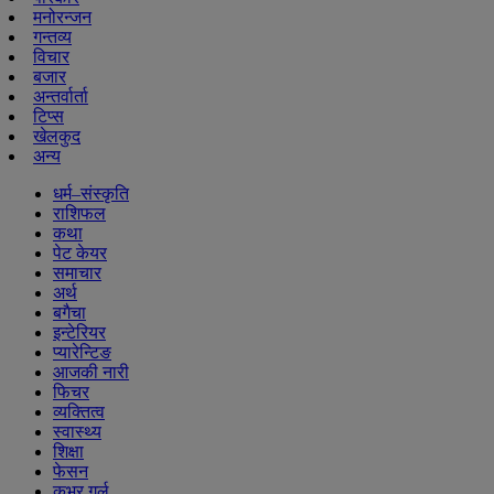
मनोरन्जन
गन्तव्य
विचार
बजार
अन्तर्वार्ता
टिप्स
खेलकुद
अन्य
धर्म–संस्कृति
राशिफल
कथा
पेट केयर
समाचार
अर्थ
बगैचा
इन्टेरियर
प्यारेन्टिङ
आजकी नारी
फिचर
व्यक्तित्व
स्वास्थ्य
शिक्षा
फेसन
कभर गर्ल