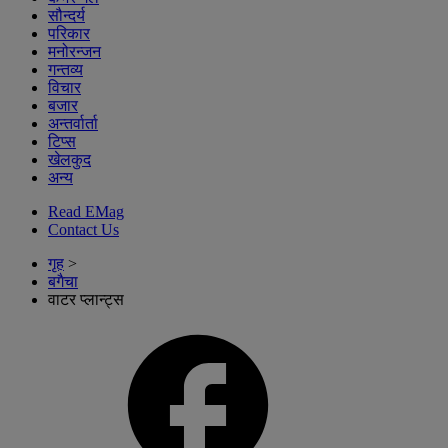
सौन्दर्य
परिकार
मनोरन्जन
गन्तव्य
विचार
बजार
अन्तर्वार्ता
टिप्स
खेलकुद
अन्य
Read EMag
Contact Us
गृह
>
बगैचा
वाटर प्लान्ट्स