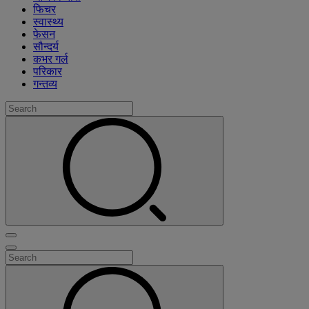
फिचर
स्वास्थ्य
फेसन
सौन्दर्य
कभर गर्ल
परिकार
गन्तव्य