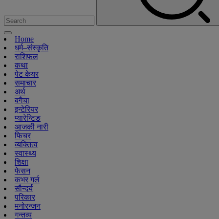
Home
धर्म–संस्कृति
राशिफल
कथा
पेट केयर
समाचार
अर्थ
बगैचा
इन्टेरियर
प्यारेन्टिङ
आजकी नारी
फिचर
व्यक्तित्व
स्वास्थ्य
शिक्षा
फेसन
कभर गर्ल
सौन्दर्य
परिकार
मनोरन्जन
गन्तव्य