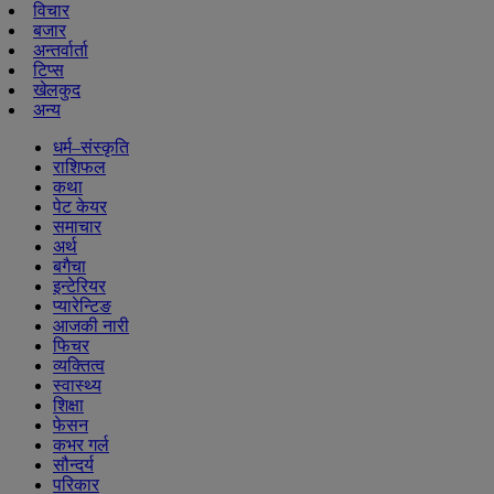
विचार
बजार
अन्तर्वार्ता
टिप्स
खेलकुद
अन्य
धर्म–संस्कृति
राशिफल
कथा
पेट केयर
समाचार
अर्थ
बगैचा
इन्टेरियर
प्यारेन्टिङ
आजकी नारी
फिचर
व्यक्तित्व
स्वास्थ्य
शिक्षा
फेसन
कभर गर्ल
सौन्दर्य
परिकार