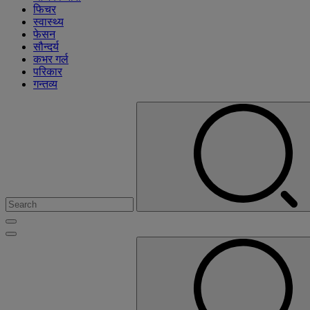
फिचर
स्वास्थ्य
फेसन
सौन्दर्य
कभर गर्ल
परिकार
गन्तव्य