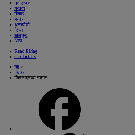
मनोरन्जन
गन्तव्य
विचार
बजार
अन्तर्वार्ता
टिप्स
खेलकुद
अन्य
Read EMag
Contact Us
गृह
>
फिचर
जिपलाइनको रफ्तार