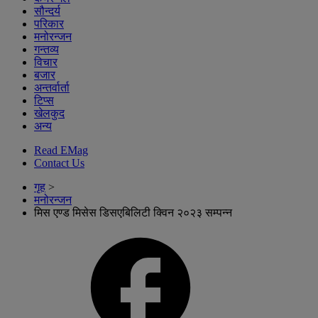
सौन्दर्य
परिकार
मनोरन्जन
गन्तव्य
विचार
बजार
अन्तर्वार्ता
टिप्स
खेलकुद
अन्य
Read EMag
Contact Us
गृह
>
मनोरन्जन
मिस एण्ड मिसेस डिसएबिलिटी क्विन २०२३ सम्पन्न