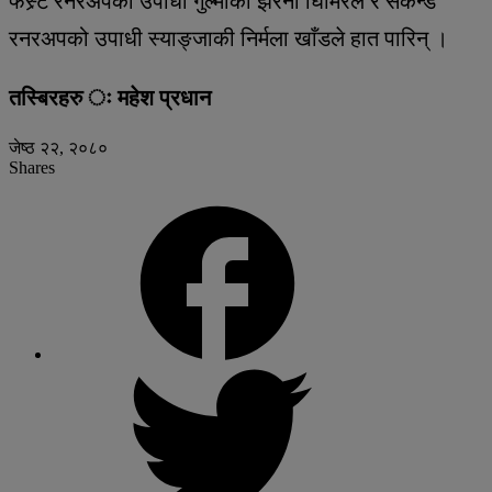
फस्र्ट रनरअपको उपाधी गुल्मीकी झरना घिमिरेले र सेकेन्ड
रनरअपको उपाधी स्याङ्जाकी निर्मला खाँडले हात पारिन् ।
तस्बिरहरु ः महेश प्रधान
जेष्ठ २२, २०८०
Shares