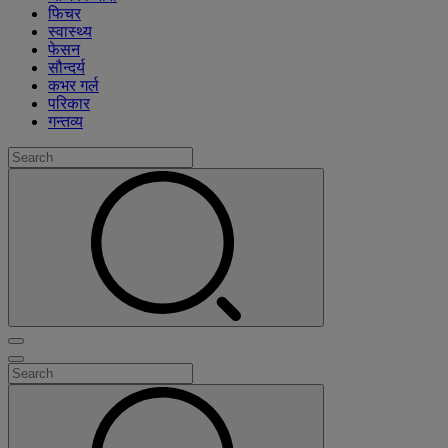
फिचर
स्वास्थ्य
फेसन
सौन्दर्य
कभर गर्ल
परिकार
गन्तव्य