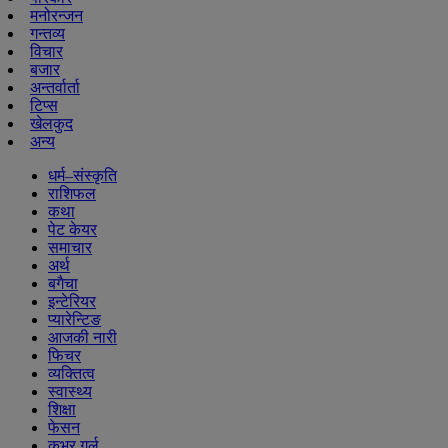
मनोरन्जन
गन्तव्य
विचार
बजार
अन्तर्वार्ता
टिप्स
खेलकुद
अन्य
धर्म–संस्कृति
राशिफल
कथा
पेट केयर
समाचार
अर्थ
बगैचा
इन्टेरियर
प्यारेन्टिङ
आजकी नारी
फिचर
व्यक्तित्व
स्वास्थ्य
शिक्षा
फेसन
कभर गर्ल