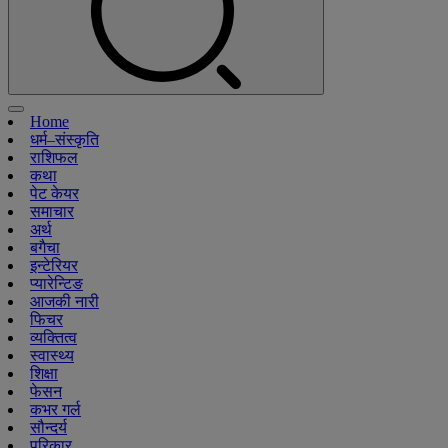
Home
धर्म–संस्कृति
राशिफल
कथा
पेट केयर
समाचार
अर्थ
बगैचा
इन्टेरियर
प्यारेन्टिङ
आजकी नारी
फिचर
व्यक्तित्व
स्वास्थ्य
शिक्षा
फेसन
कभर गर्ल
सौन्दर्य
परिकार