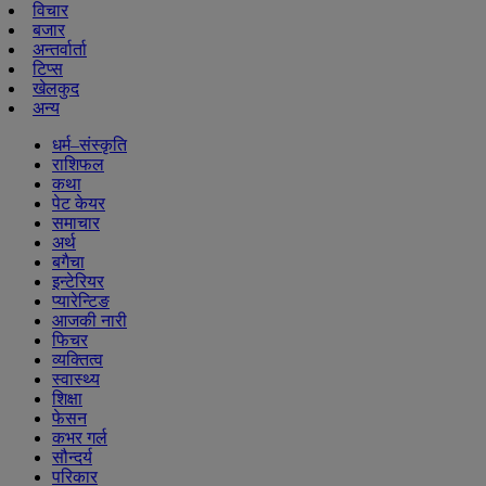
विचार
बजार
अन्तर्वार्ता
टिप्स
खेलकुद
अन्य
धर्म–संस्कृति
राशिफल
कथा
पेट केयर
समाचार
अर्थ
बगैचा
इन्टेरियर
प्यारेन्टिङ
आजकी नारी
फिचर
व्यक्तित्व
स्वास्थ्य
शिक्षा
फेसन
कभर गर्ल
सौन्दर्य
परिकार