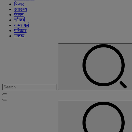
फिचर
स्वास्थ्य
फेसन
सौन्दर्य
कभर गर्ल
परिकार
गन्तव्य