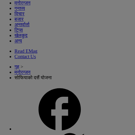
मनोरन्जन
गन्तव्य
विचार
बजार
अन्तर्वार्ता
टिप्स
खेलकुद
अन्य
Read EMag
Contact Us
गृह
>
मनोरन्जन
सोफियाको दसैं योजना