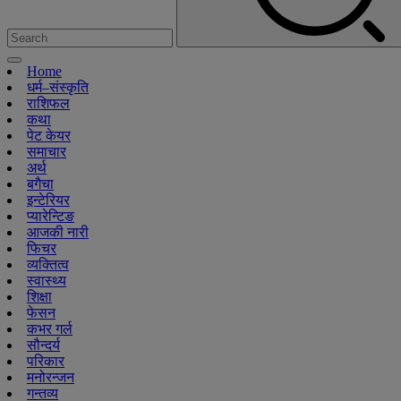
Home
धर्म–संस्कृति
राशिफल
कथा
पेट केयर
समाचार
अर्थ
बगैचा
इन्टेरियर
प्यारेन्टिङ
आजकी नारी
फिचर
व्यक्तित्व
स्वास्थ्य
शिक्षा
फेसन
कभर गर्ल
सौन्दर्य
परिकार
मनोरन्जन
गन्तव्य