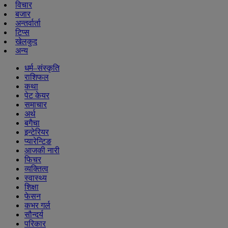
विचार
बजार
अन्तर्वार्ता
टिप्स
खेलकुद
अन्य
धर्म–संस्कृति
राशिफल
कथा
पेट केयर
समाचार
अर्थ
बगैचा
इन्टेरियर
प्यारेन्टिङ
आजकी नारी
फिचर
व्यक्तित्व
स्वास्थ्य
शिक्षा
फेसन
कभर गर्ल
सौन्दर्य
परिकार