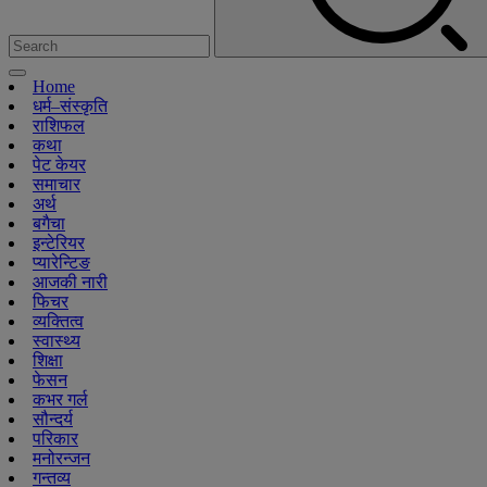
Home
धर्म–संस्कृति
राशिफल
कथा
पेट केयर
समाचार
अर्थ
बगैचा
इन्टेरियर
प्यारेन्टिङ
आजकी नारी
फिचर
व्यक्तित्व
स्वास्थ्य
शिक्षा
फेसन
कभर गर्ल
सौन्दर्य
परिकार
मनोरन्जन
गन्तव्य