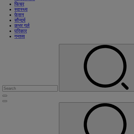
फिचर
स्वास्थ्य
फेसन
सौन्दर्य
कभर गर्ल
परिकार
गन्तव्य