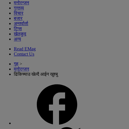
मनोरन्जन
गन्तव्य
विचार
बजार
अन्तर्वार्ता
टिप्स
खेलकुद
अन्य
Read EMag
Contact Us
गृह
>
मनोरन्जन
ढिकिच्याउ खेल्दै आईन खुश्बु