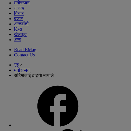
मनोरन्जन
गन्तव्य
विचार
बजार
अन्तर्वार्ता
टिप्स
खेलकुद
अन्य
Read EMag
Contact Us
गृह
>
मनोरन्जन
सहिमालाई ढाट्यो मायाले