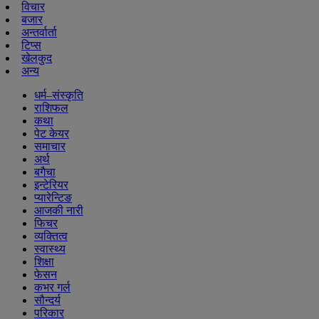
विचार
बजार
अन्तर्वार्ता
टिप्स
खेलकुद
अन्य
धर्म–संस्कृति
राशिफल
कथा
पेट केयर
समाचार
अर्थ
बगैचा
इन्टेरियर
प्यारेन्टिङ
आजकी नारी
फिचर
व्यक्तित्व
स्वास्थ्य
शिक्षा
फेसन
कभर गर्ल
सौन्दर्य
परिकार