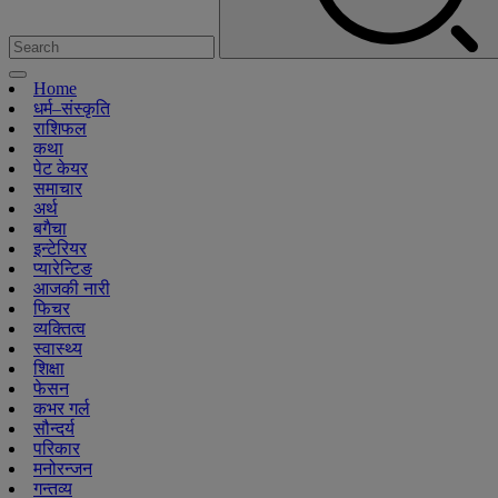
Home
धर्म–संस्कृति
राशिफल
कथा
पेट केयर
समाचार
अर्थ
बगैचा
इन्टेरियर
प्यारेन्टिङ
आजकी नारी
फिचर
व्यक्तित्व
स्वास्थ्य
शिक्षा
फेसन
कभर गर्ल
सौन्दर्य
परिकार
मनोरन्जन
गन्तव्य