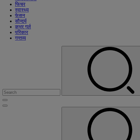
फिचर
स्वास्थ्य
फेसन
सौन्दर्य
कभर गर्ल
परिकार
गन्तव्य