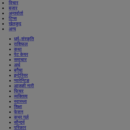
विचार
बजार
अन्तर्वार्ता
टिप्स
खेलकुद
अन्य
धर्म–संस्कृति
राशिफल
कथा
पेट केयर
समाचार
अर्थ
बगैचा
इन्टेरियर
प्यारेन्टिङ
आजकी नारी
फिचर
व्यक्तित्व
स्वास्थ्य
शिक्षा
फेसन
कभर गर्ल
सौन्दर्य
परिकार