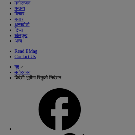
मनोरन्जन
गन्तव्य
विचार
बजार
अन्तर्वार्ता
टिप्स
खेलकुद
अन्य
Read EMag
Contact Us
गृह
>
मनोरन्जन
विदेशी भूमीमा रितुको निर्देशन