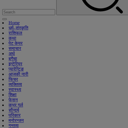
Home
धर्म–संस्कृति
राशिफल
कथा
पेट केयर
समाचार
अर्थ
बगैचा
इन्टेरियर
प्यारेन्टिङ
आजकी नारी
फिचर
व्यक्तित्व
स्वास्थ्य
शिक्षा
फेसन
कभर गर्ल
सौन्दर्य
परिकार
मनोरन्जन
गन्तव्य