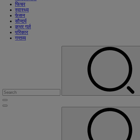
फिचर
स्वास्थ्य
फेसन
सौन्दर्य
कभर गर्ल
परिकार
गन्तव्य