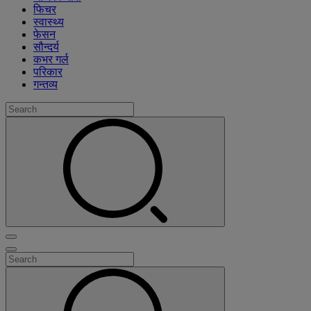
फिचर
स्वास्थ्य
फेसन
सौन्दर्य
कभर गर्ल
परिकार
गन्तव्य