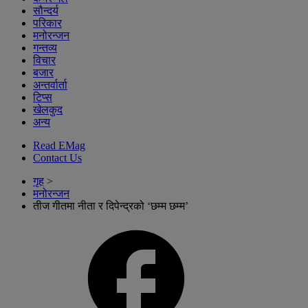
सौन्दर्य
परिकार
मनोरन्जन
गन्तव्य
विचार
बजार
अन्तर्वार्ता
टिप्स
खेलकुद
अन्य
Read EMag
Contact Us
गृह
>
मनोरन्जन
तीज गीतमा नीता र दिपेन्द्रको ‘छम्म छम्म’