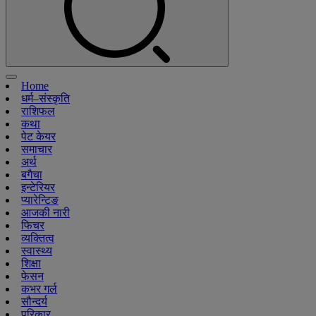
Home
धर्म–संस्कृति
राशिफल
कथा
पेट केयर
समाचार
अर्थ
बगैचा
इन्टेरियर
प्यारेन्टिङ
आजकी नारी
फिचर
व्यक्तित्व
स्वास्थ्य
शिक्षा
फेसन
कभर गर्ल
सौन्दर्य
परिकार