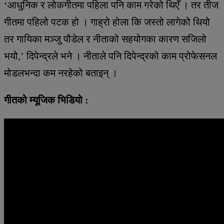
‘आधुनिक र लोकगीतमा पहिला पनि काम गरेको थिएँ । तर तीज
गीतमा पहिलो पटक हो । गाह्रो होला कि जस्तो लागेको थियो
तर गायिका मञ्जु पौडेल र नीताको सहयोगका कारण सजिलो
भयो,’ दिपेन्द्रले भने । नीताले पनि दिपेन्द्रको काम प्रोफेसनल
मोडलभन्दा कम नरहेको बताइन् ।
गीतको म्यूजिक भिडियो :