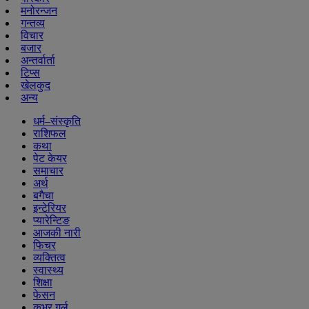
मनोरन्जन
गन्तव्य
विचार
बजार
अन्तर्वार्ता
टिप्स
खेलकुद
अन्य
धर्म–संस्कृति
राशिफल
कथा
पेट केयर
समाचार
अर्थ
बगैचा
इन्टेरियर
प्यारेन्टिङ
आजकी नारी
फिचर
व्यक्तित्व
स्वास्थ्य
शिक्षा
फेसन
कभर गर्ल