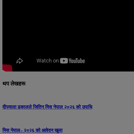
थप लेखहरू
दीपमाला ढकालले जितिन् मिस नेपाल २०२६ को उपाधि
मिस नेपाल– २०२६ को आवेदन खुला