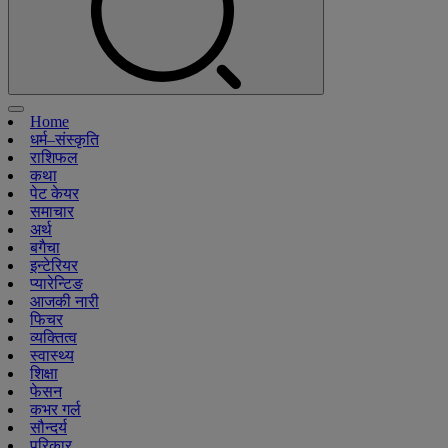
Home
धर्म–संस्कृति
राशिफल
कथा
पेट केयर
समाचार
अर्थ
बगैचा
इन्टेरियर
प्यारेन्टिङ
आजकी नारी
फिचर
व्यक्तित्व
स्वास्थ्य
शिक्षा
फेसन
कभर गर्ल
सौन्दर्य
परिकार