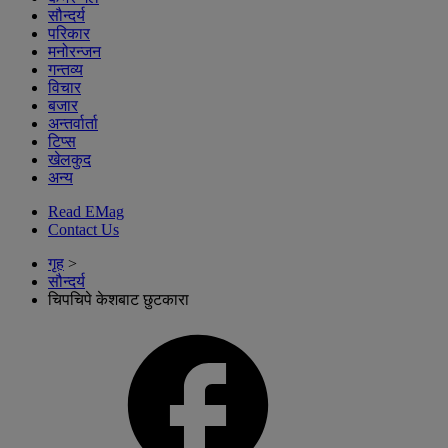
सौन्दर्य
परिकार
मनोरन्जन
गन्तव्य
विचार
बजार
अन्तर्वार्ता
टिप्स
खेलकुद
अन्य
Read EMag
Contact Us
गृह
>
सौन्दर्य
चिपचिपे केशबाट छुटकारा