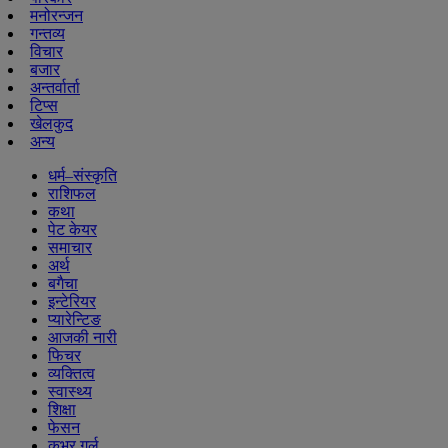
मनोरन्जन
गन्तव्य
विचार
बजार
अन्तर्वार्ता
टिप्स
खेलकुद
अन्य
धर्म–संस्कृति
राशिफल
कथा
पेट केयर
समाचार
अर्थ
बगैचा
इन्टेरियर
प्यारेन्टिङ
आजकी नारी
फिचर
व्यक्तित्व
स्वास्थ्य
शिक्षा
फेसन
कभर गर्ल