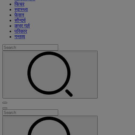
फिचर
स्वास्थ्य
फेसन
सौन्दर्य
कभर गर्ल
परिकार
गन्तव्य