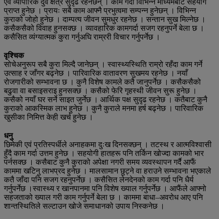
एवं व्यापारिक दुवै क्षेत्र सुदृढ रहनेछन् । काम गर्दा विभिन्न माध्यमबाट सहयोग
प्राप्त हुनेछ । प्रायः सबै काम आफ्नै प्रभुत्वमा सम्पन्न हुनेछन् । विभिन्न
कुराको जोहो हुनेछ । दाम्पत्य जीवन सुमधुर रहनेछ । सन्तान सुख मिल्नेछ ।
कसैकसैको विवाह हुनसक्छ । व्यावहारिक कामगर्दा सजग रहनुपर्ने बेला छ ।
कसैसित व्यंग्यात्मक कुरा गर्नुअघि राम्ररी विचार गर्नुपर्नेछ ।
वृश्चिक
सोचेअनुरूप सबै कुरा मिल्दै जानेछन् । स्वास्थ्यस्थिति राम्रो रहँदा काम गर्ने
उत्साह र जाँगर बढ्नेछ । पारिवारिक वातावरण सुखमय रहनेछ । नयाँ
रोजगारीको सम्भावना छ । कुनै विशेष कामले कतै जानुपर्नेछ । कसैकसैको
बढुवा वा बसाइसराइ हुनसक्छ । कसैको फेरि गृहस्थी जीवन सुरू हुनेछ ।
कसैको नयाँ घर सर्ने साइत जुर्नेछ । आर्थिक पक्ष सुदृढ रहनेछ । कतैबाट कुनै
कुराको आकस्मिक लाभ हुनेछ । कुनै कुराले मनमा हर्ष बढ्नेछ । पारिवारिक
खुसीका निमित्त केही खर्च हुनेछ ।
धनु
छिमेकी एवं प्रतिस्पर्धीले अनाहकमा दुःख दिनसक्छन् । तटस्थ र आत्मविश्वासी
हुँदै काम गर्दा उत्तम हुनेछ । सहयोगी हातहरू पनि तर्किन खोज्दा कामको भार
पर्नसक्छ । कसैबाट कुनै कुराको अपेक्षा नगरी समय व्यवस्थापन गर्दै आफैं
काममा खटिनु लाभप्रद हुनेछ । मालसामान छुट्ने वा हराउने सम्भावना भएकाले
कतै जाँदा पनि सजग रहनुपर्नेछ । कसैसित लेनदेनको काम गर्दा पनि धैर्य
गर्नुपर्नेछ ।स्वास्थ्य र खानपानमा पनि विशेष ख्याल गर्नुपर्नेछ । आफैंले आफ्नो
सहजताको ख्याल गरी काम गर्नुपर्ने बेला छ । काममा बाधा–अवरोध आए पनि
शान्तस्थितिले सल्टाउन खोजे समाधानको उपाय निस्कनेछ ।