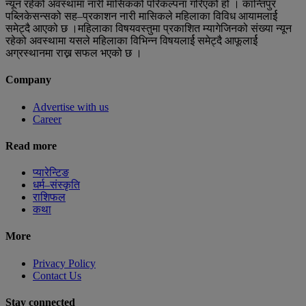
न्यून रहेको अवस्थामा नारी मासिकको परिकल्पना गरिएको हो । कान्तिपुर
पब्लिकेसन्सको सह–प्रकाशन नारी मासिकले महिलाका विविध आयामलार्ई
समेट्दै आएको छ ।महिलाका विषयवस्तुमा प्रकाशित म्यागेजिनको संख्या न्यून
रहेको अवस्थामा यसले महिलाका विभिन्न विषयलार्ई समेट्दै आफूलार्ई
अग्रस्थानमा राख्न सफल भएको छ ।
Company
Advertise with us
Career
Read more
प्यारेन्टिङ
धर्म–संस्कृति
राशिफल
कथा
More
Privacy Policy
Contact Us
Stay connected