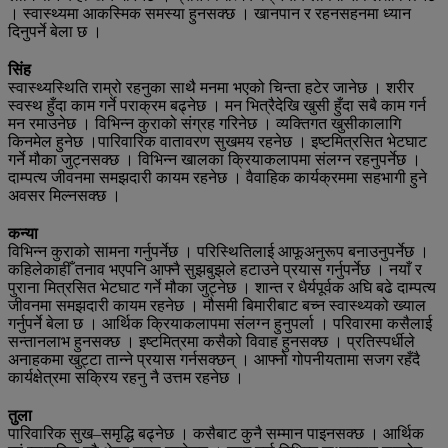
। स्वास्थ्यमा आकस्मिक समस्या हुनसक्छ । खानपान र रहनसहनमा ध्यान
दिनुपर्ने बेला छ ।
सिंह
स्वास्थ्यस्थिति राम्रो रहनुका साथै मनमा भएको चिन्ता हटेर जानेछ । शरीर
स्वस्थ हुँदा काम गर्ने पराक्रम बढ्नेछ । मन भित्रैदेखि खुसी हुँदा सबै काम गर्न
मन रमाउनेछ । विभिन्न कुराको संग्रह गरिनेछ । व्यक्तिगत खुसीकालागि
किनमेल हुनेछ ।पारिवारिक वातावरण सुखमय रहनेछ । इष्टमित्रसित भेटघाट
गर्ने मौका जुट्नसक्छ । विभिन्न खालका क्रियाकलापमा संलग्न रहनुपर्नेछ ।
दाम्पत्य जीवनमा समझदारी कायम रहनेछ । वैवाहिक कार्यक्रममा सहभागी हुने
अवसर मिल्नसक्छ ।
कन्या
विभिन्न कुराको सामना गर्नुपर्नेछ । परिस्थितिलाई आफूअनुरूप बनाउनुपर्नेछ ।
कहिलेकाहीँ तनाव भएपनि आफ्नै सुझबुझले हटाउने प्रयास गर्नुपर्नेछ । नयाँ र
पुराना मित्रसित भेटघाट गर्ने मौका जुट्नेछ । शान्त र धैर्यपूर्वक अघि बढे दाम्पत्य
जीवनमा समझदारी कायम रहनेछ । मौसमी बिमारीबाट बच्न स्वास्थ्यको ख्याल
गर्नुपर्ने बेला छ । आर्थिक क्रियाकलापमा संलग्न हुनुपर्ला । परिवारमा कसैलाई
सन्तानलाभ हुनसक्छ । इष्टमित्रमा कसैको विवाह हुनसक्छ । प्रतिस्पर्धीले
अनाहकमा खुट्टा तान्ने प्रयास गर्नसक्छन् । आफ्नो गोपनीयतामा सजग रहँदै
कार्यक्षेत्रमा सक्रिय रहनु नै उत्तम रहनेछ ।
तुला
पारिवारिक सुख–समृद्धि बढ्नेछ । कसैबाट कुनै सम्मान पाइनसक्छ । आर्थिक