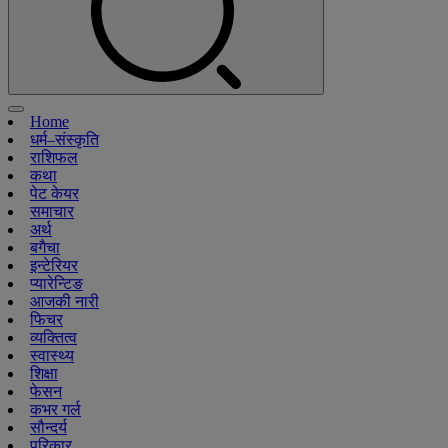
Home
धर्म–संस्कृति
राशिफल
कथा
पेट केयर
समाचार
अर्थ
बगैचा
इन्टेरियर
प्यारेन्टिङ
आजकी नारी
फिचर
व्यक्तित्व
स्वास्थ्य
शिक्षा
फेसन
कभर गर्ल
सौन्दर्य
परिकार