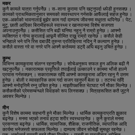
मकर
कुनै कामले यात्रा गर्नुपर्नेछ । स–साना कुरामा पनि खट्नुपर्दा धपेडी हुनसक्छ ।
कामको प्राथमिकतानुसार समयको व्यवस्थापन गर्नसके आफैंलाई सहज हुनेछ ।
एक–अर्काको भावनालाई बुझेर काम गर्दा दाम्पत्य जीवनमा मधुरता थपिनेछ । पेट,
मुटु, छाती आदिका बिरामीहरूले स्वास्थ्य र खानपानमा विशेष सजगता
अपनाउनुपर्नेछ । कसैसित पनि बढी घनिष्ठ नहुनु नै राम्रो हुनेछ । आफ्नो
व्यक्तिगत र गोप्य कुरालाई आफूमै सीमित राख्नु राम्रो रहनेछ । कसैले केही
भनिहाले भने पनि रिस दबाउँदै तुरुन्त प्रतिक्रिया नदिनु नै कल्याण हुनेछ ।
कसैले वास्ता गरे वा नगरे पनि आफ्नै कर्तव्यमा डट्दै अघि बढ्नु उचित हुनेछ ।
कुम्भ
विभिन्न कामकुरामा संलग्न रहनुपर्नेछ । सोचेअनुरूप सफल हुन अलिक बढी नै
खट्नुपर्नेछ । नकारात्मक प्रवृत्तिले तपाईंलाई उल्काउने र काममा भाँजो हाल्ने
प्रयास गर्नसक्छन् । सकारात्मक रहँदै आफ्नो कामकुरामा अडिग रहनु नै उत्तम
हुनेछ । बोली र व्यावहारिक काम गर्दा सजग रहनुपर्ने बेला छ । तटस्थ रहँदै
आफ्नो मनोवृत्तिमै रम्नु उचित हुनेछ । माइतीपक्षसित भेटघाट गर्ने मौका मिल्नेछ ।
कसैकसैको प्रेमसम्बन्धले विवाहको रूप लिनसक्छ । मित्रहरूसित कतै जुट्ने
अवसर मिल्नेछ ।
मीन
कुनै विशेष काममा सहभागी हुने मौका मिल्नेछ । धार्मिक कामकुराप्रति झुकाव
बढ्नेछ । मनमा भएको तनाव हट्दा शरीर स्वस्थरहनेछ । कुनै कुराले मनमा
प्रसन्नता बढ्नेछ । धार्मिक, सामाजिक, शैक्षिक, राजनीतिक, व्यापारिक आदि
कार्यमा भनेजस्तो सफलता मिल्नेछ । दाम्पत्य जीवन सोचेझैं सुमधुर रहनेछ ।
एक–अर्कालाई राम्ररी बुझ्ने मौका मिल्नेछ । माइती वा मावलीबाट अपेक्षित