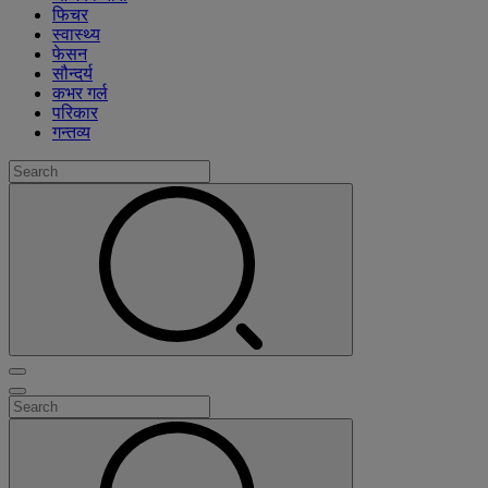
फिचर
स्वास्थ्य
फेसन
सौन्दर्य
कभर गर्ल
परिकार
गन्तव्य