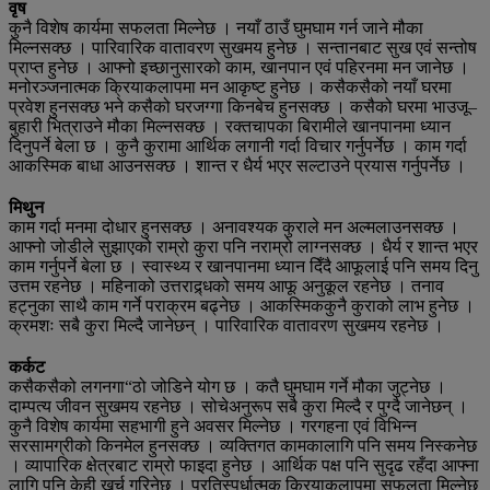
वृष
कुनै विशेष कार्यमा सफलता मिल्नेछ । नयाँ ठाउँ घुमघाम गर्न जाने मौका
मिल्नसक्छ । पारिवारिक वातावरण सुखमय हुनेछ । सन्तानबाट सुख एवं सन्तोष
प्राप्त हुनेछ । आफ्नो इच्छानुसारको काम, खानपान एवं पहिरनमा मन जानेछ ।
मनोरञ्जनात्मक क्रियाकलापमा मन आकृष्ट हुनेछ । कसैकसैको नयाँ घरमा
प्रवेश हुनसक्छ भने कसैको घरजग्गा किनबेच हुनसक्छ । कसैको घरमा भाउजू–
बुहारी भित्राउने मौका मिल्नसक्छ । रक्तचापका बिरामीले खानपानमा ध्यान
दिनुपर्ने बेला छ । कुनै कुरामा आर्थिक लगानी गर्दा विचार गर्नुपर्नेछ । काम गर्दा
आकस्मिक बाधा आउनसक्छ । शान्त र धैर्य भएर सल्टाउने प्रयास गर्नुपर्नेछ ।
मिथुन
काम गर्दा मनमा दोधार हुनसक्छ । अनावश्यक कुराले मन अल्मलाउनसक्छ ।
आफ्नो जोडीले सुझाएको राम्रो कुरा पनि नराम्रो लाग्नसक्छ । धैर्य र शान्त भएर
काम गर्नुपर्ने बेला छ । स्वास्थ्य र खानपानमा ध्यान दिँदै आफूलाई पनि समय दिनु
उत्तम रहनेछ । महिनाको उत्तराद्र्धको समय आफू अनुकूल रहनेछ । तनाव
हट्नुका साथै काम गर्ने पराक्रम बढ्नेछ । आकस्मिककुनै कुराको लाभ हुनेछ ।
क्रमशः सबै कुरा मिल्दै जानेछन् । पारिवारिक वातावरण सुखमय रहनेछ ।
कर्कट
कसैकसैको लगनगा“ठो जोडिने योग छ । कतै घुमघाम गर्ने मौका जुट्नेछ ।
दाम्पत्य जीवन सुखमय रहनेछ । सोचेअनुरूप सबै कुरा मिल्दै र पुग्दै जानेछन् ।
कुनै विशेष कार्यमा सहभागी हुने अवसर मिल्नेछ । गरगहना एवं विभिन्न
सरसामग्रीको किनमेल हुनसक्छ । व्यक्तिगत कामकालागि पनि समय निस्कनेछ
। व्यापारिक क्षेत्रबाट राम्रो फाइदा हुनेछ । आर्थिक पक्ष पनि सुदृढ रहँदा आफ्ना
लागि पनि केही खर्च गरिनेछ । प्रतिस्पर्धात्मक क्रियाकलापमा सफलता मिल्नेछ