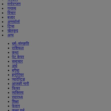
मनोरन्जन
गन्तव्य
विचार
बजार
अन्तर्वार्ता
टिप्स
खेलकुद
अन्य
धर्म–संस्कृति
राशिफल
कथा
पेट केयर
समाचार
अर्थ
बगैचा
इन्टेरियर
प्यारेन्टिङ
आजकी नारी
फिचर
व्यक्तित्व
स्वास्थ्य
शिक्षा
फेसन
कभर गर्ल