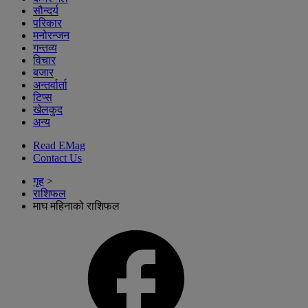
सौन्दर्य
परिकार
मनोरन्जन
गन्तव्य
विचार
बजार
अन्तर्वार्ता
टिप्स
खेलकुद
अन्य
Read EMag
Contact Us
गृह
>
राशिफल
माघ महिनाको राशिफल