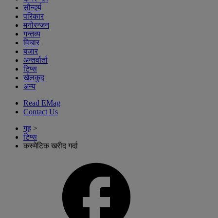
सौन्दर्य
परिकार
मनोरन्जन
गन्तव्य
विचार
बजार
अन्तर्वार्ता
टिप्स
खेलकुद
अन्य
Read EMag
Contact Us
गृह
>
टिप्स
कस्मेटिक खरीद गर्दा