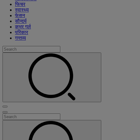
फिचर
स्वास्थ्य
फेसन
सौन्दर्य
कभर गर्ल
परिकार
गन्तव्य