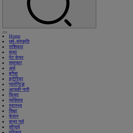
Home
धर्म–संस्कृति
राशिफल
कथा
पेट केयर
समाचार
अर्थ
बगैचा
इन्टेरियर
प्यारेन्टिङ
आजकी नारी
फिचर
व्यक्तित्व
स्वास्थ्य
शिक्षा
फेसन
कभर गर्ल
सौन्दर्य
परिकार