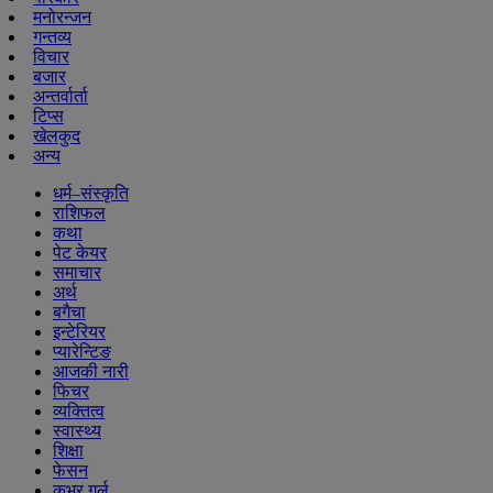
मनोरन्जन
गन्तव्य
विचार
बजार
अन्तर्वार्ता
टिप्स
खेलकुद
अन्य
धर्म–संस्कृति
राशिफल
कथा
पेट केयर
समाचार
अर्थ
बगैचा
इन्टेरियर
प्यारेन्टिङ
आजकी नारी
फिचर
व्यक्तित्व
स्वास्थ्य
शिक्षा
फेसन
कभर गर्ल