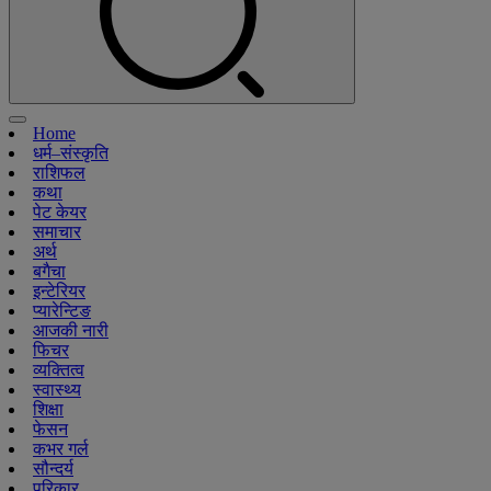
Home
धर्म–संस्कृति
राशिफल
कथा
पेट केयर
समाचार
अर्थ
बगैचा
इन्टेरियर
प्यारेन्टिङ
आजकी नारी
फिचर
व्यक्तित्व
स्वास्थ्य
शिक्षा
फेसन
कभर गर्ल
सौन्दर्य
परिकार