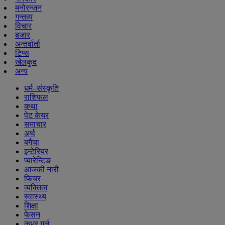
मनोरन्जन
गन्तव्य
विचार
बजार
अन्तर्वार्ता
टिप्स
खेलकुद
अन्य
धर्म–संस्कृति
राशिफल
कथा
पेट केयर
समाचार
अर्थ
बगैचा
इन्टेरियर
प्यारेन्टिङ
आजकी नारी
फिचर
व्यक्तित्व
स्वास्थ्य
शिक्षा
फेसन
कभर गर्ल