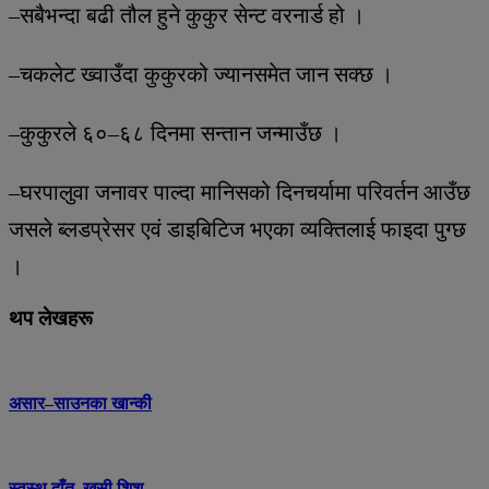
–सबैभन्दा बढी तौल हुने कुकुर सेन्ट वरनार्ड हो ।
–चकलेट ख्वाउँदा कुकुरको ज्यानसमेत जान सक्छ ।
–कुकुरले ६०–६८ दिनमा सन्तान जन्माउँछ ।
–घरपालुवा जनावर पाल्दा मानिसको दिनचर्यामा परिवर्तन आउँछ
जसले ब्लडप्रेसर एवं डाइबिटिज भएका व्यक्तिलाई फाइदा पुग्छ
।
थप लेखहरू
असार–साउनका खान्की
स्वस्थ दाँत, खुसी शिशु