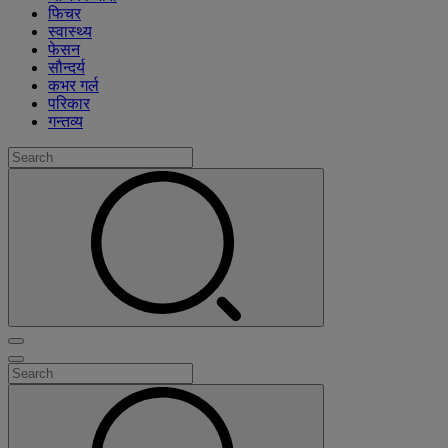
फिचर
स्वास्थ्य
फेसन
सौन्दर्य
कभर गर्ल
परिकार
गन्तव्य