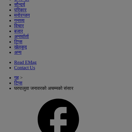
सौन्दर्य
परिकार
मनोरन्जन
गन्तव्य
विचार
बजार
अन्तर्वार्ता
टिप्स
खेलकुद
अन्य
Read EMag
Contact Us
गृह
>
टिप्स
घरपालुवा जनावरको अचम्मको संसार