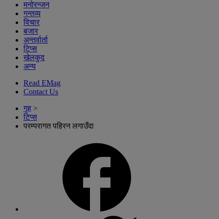
मनोरन्जन
गन्तव्य
विचार
बजार
अन्तर्वार्ता
टिप्स
खेलकुद
अन्य
Read EMag
Contact Us
गृह
>
टिप्स
परम्परागत पहिरन लगाउँदा