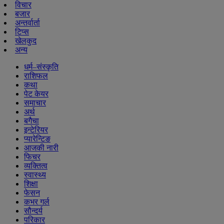
विचार
बजार
अन्तर्वार्ता
टिप्स
खेलकुद
अन्य
धर्म–संस्कृति
राशिफल
कथा
पेट केयर
समाचार
अर्थ
बगैचा
इन्टेरियर
प्यारेन्टिङ
आजकी नारी
फिचर
व्यक्तित्व
स्वास्थ्य
शिक्षा
फेसन
कभर गर्ल
सौन्दर्य
परिकार