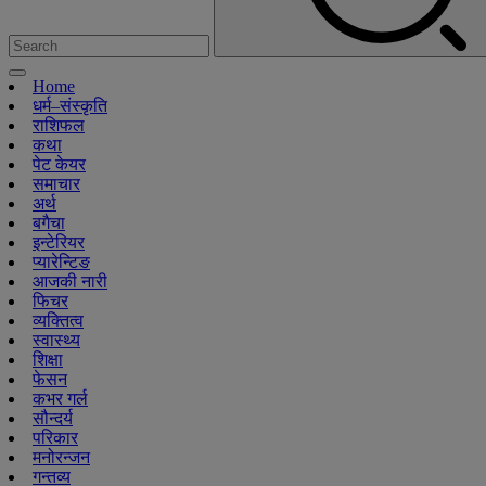
Home
धर्म–संस्कृति
राशिफल
कथा
पेट केयर
समाचार
अर्थ
बगैचा
इन्टेरियर
प्यारेन्टिङ
आजकी नारी
फिचर
व्यक्तित्व
स्वास्थ्य
शिक्षा
फेसन
कभर गर्ल
सौन्दर्य
परिकार
मनोरन्जन
गन्तव्य