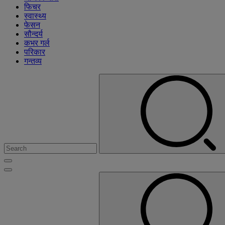
फिचर
स्वास्थ्य
फेसन
सौन्दर्य
कभर गर्ल
परिकार
गन्तव्य