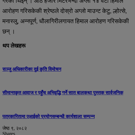
गरेकी थिइन् । आठ हजार मिटरभन्दा अग्ला १४ वटा हिमाल
आरोहण गरिसकेकी श्रेष्ठले दोस्रो अग्लो माउन्ट केटु, ल्होत्से,
मनास्लु, अन्नपूर्ण, धौलागिरीलगायत हिमाल आरोहण गरिसकेकी
छन् ।
थप लेखहरू
सञ्जु अधिकारीका दुई कृति विमोचन
सीमान्तकृत आवाज र पहुँच अभिवृद्धि गर्ने सात बालकथा पुस्तक सार्वजनिक
पत्रकारितामा एआईको प्रयोगसम्बन्धी कार्यशाला सम्पन्न
जेष्ठ ९, २०८२
Shares