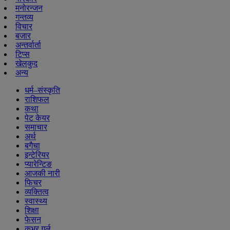
मनोरन्जन
गन्तव्य
विचार
बजार
अन्तर्वार्ता
टिप्स
खेलकुद
अन्य
धर्म–संस्कृति
राशिफल
कथा
पेट केयर
समाचार
अर्थ
बगैचा
इन्टेरियर
प्यारेन्टिङ
आजकी नारी
फिचर
व्यक्तित्व
स्वास्थ्य
शिक्षा
फेसन
कभर गर्ल