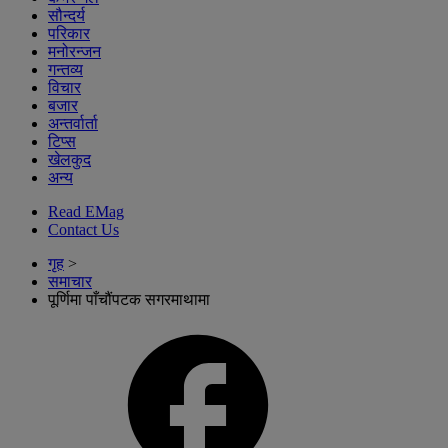
सौन्दर्य
परिकार
मनोरन्जन
गन्तव्य
विचार
बजार
अन्तर्वार्ता
टिप्स
खेलकुद
अन्य
Read EMag
Contact Us
गृह
>
समाचार
पूर्णिमा पाँचौंपटक सगरमाथामा