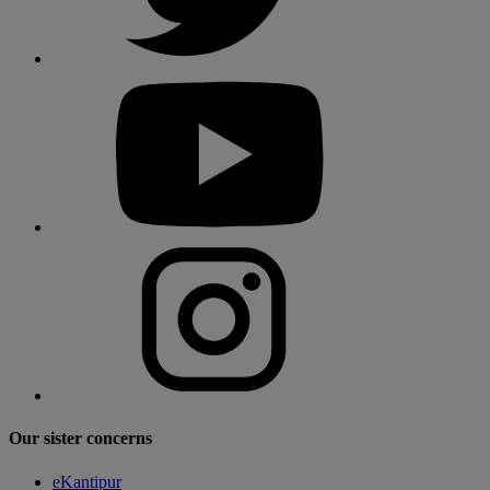
Our sister concerns
eKantipur