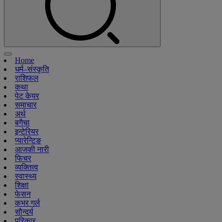
Home
धर्म–संस्कृति
राशिफल
कथा
पेट केयर
समाचार
अर्थ
बगैचा
इन्टेरियर
प्यारेन्टिङ
आजकी नारी
फिचर
व्यक्तित्व
स्वास्थ्य
शिक्षा
फेसन
कभर गर्ल
सौन्दर्य
परिकार