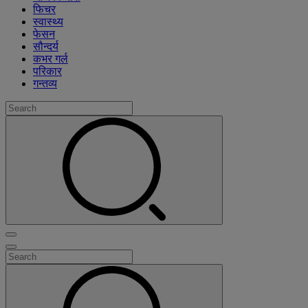
फिचर
स्वास्थ्य
फेसन
सौन्दर्य
कभर गर्ल
परिकार
गन्तव्य