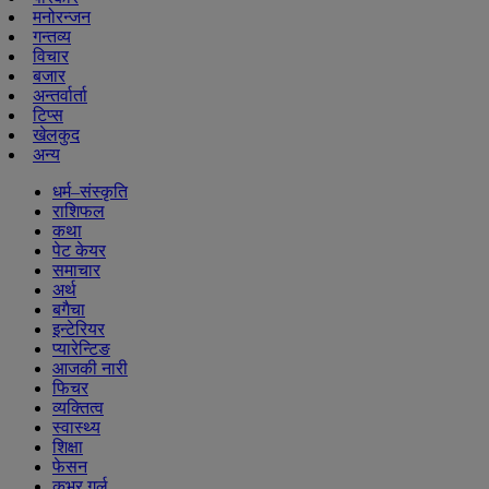
मनोरन्जन
गन्तव्य
विचार
बजार
अन्तर्वार्ता
टिप्स
खेलकुद
अन्य
धर्म–संस्कृति
राशिफल
कथा
पेट केयर
समाचार
अर्थ
बगैचा
इन्टेरियर
प्यारेन्टिङ
आजकी नारी
फिचर
व्यक्तित्व
स्वास्थ्य
शिक्षा
फेसन
कभर गर्ल