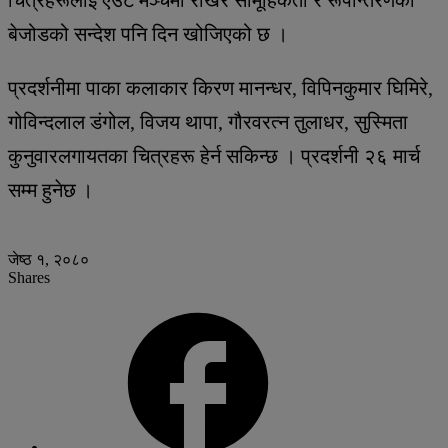
चित्रहरूलाई एउटै मञ्चमा राखेर सामूहिकता र रूपान्तरणको
बेजोडको सन्देश पनि दिन खोजिएको छ ।
प्रदर्शनीमा पाका कलाकार किरण मानन्धर, विपिनकुमार घिमिरे,
गोविन्दलाल डंगोल, विजय थापा, गौरवरत्न तुलाधर, सुस्मिता
कुनुवारलगायतका चित्रहरू हेर्न सकिन्छ । प्रदर्शनी २६ मार्च
सम्म हुनेछ ।
जेष्ठ १, २०८०
Shares