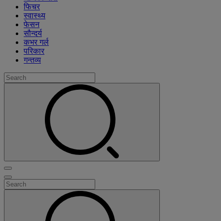
फिचर
स्वास्थ्य
फेसन
सौन्दर्य
कभर गर्ल
परिकार
गन्तव्य