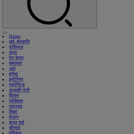
Home
धर्म–संस्कृति
राशिफल
कथा
पेट केयर
समाचार
अर्थ
बगैचा
इन्टेरियर
प्यारेन्टिङ
आजकी नारी
फिचर
व्यक्तित्व
स्वास्थ्य
शिक्षा
फेसन
कभर गर्ल
सौन्दर्य
परिकार