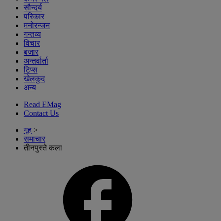
सौन्दर्य
परिकार
मनोरन्जन
गन्तव्य
विचार
बजार
अन्तर्वार्ता
टिप्स
खेलकुद
अन्य
Read EMag
Contact Us
गृह
>
समाचार
तीनपुस्ते कला