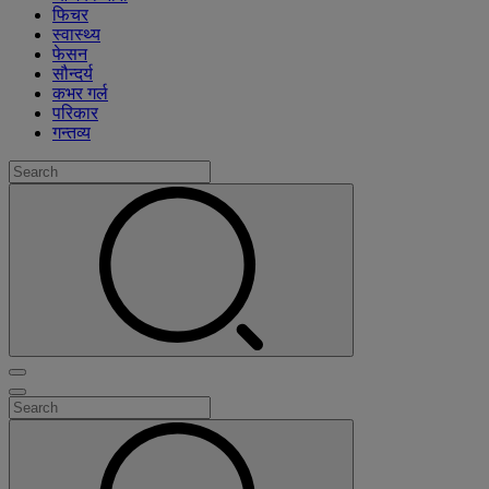
फिचर
स्वास्थ्य
फेसन
सौन्दर्य
कभर गर्ल
परिकार
गन्तव्य