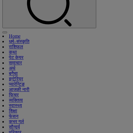
Home
धर्म–संस्कृति
राशिफल
कथा
पेट केयर
समाचार
अर्थ
बगैचा
इन्टेरियर
प्यारेन्टिङ
आजकी नारी
फिचर
व्यक्तित्व
स्वास्थ्य
शिक्षा
फेसन
कभर गर्ल
सौन्दर्य
परिकार