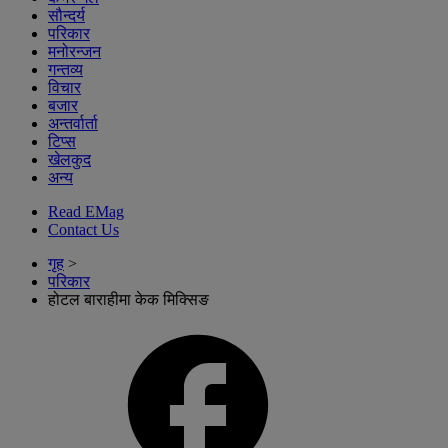
सौन्दर्य
परिकार
मनोरन्जन
गन्तव्य
विचार
बजार
अन्तर्वार्ता
टिप्स
खेलकुद
अन्य
Read EMag
Contact Us
गृह
>
परिकार
होटल बाराहीमा केक मिक्सिङ