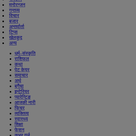
मनोरन्जन
गन्तव्य
विचार
बजार
अन्तर्वार्ता
टिप्स
खेलकुद
अन्य
धर्म–संस्कृति
राशिफल
कथा
पेट केयर
समाचार
अर्थ
बगैचा
इन्टेरियर
प्यारेन्टिङ
आजकी नारी
फिचर
व्यक्तित्व
स्वास्थ्य
शिक्षा
फेसन
कभर गर्ल