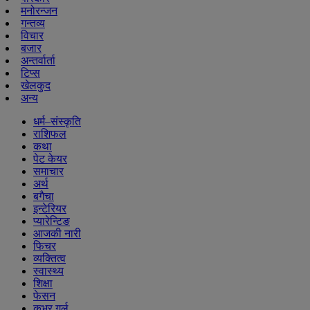
मनोरन्जन
गन्तव्य
विचार
बजार
अन्तर्वार्ता
टिप्स
खेलकुद
अन्य
धर्म–संस्कृति
राशिफल
कथा
पेट केयर
समाचार
अर्थ
बगैचा
इन्टेरियर
प्यारेन्टिङ
आजकी नारी
फिचर
व्यक्तित्व
स्वास्थ्य
शिक्षा
फेसन
कभर गर्ल