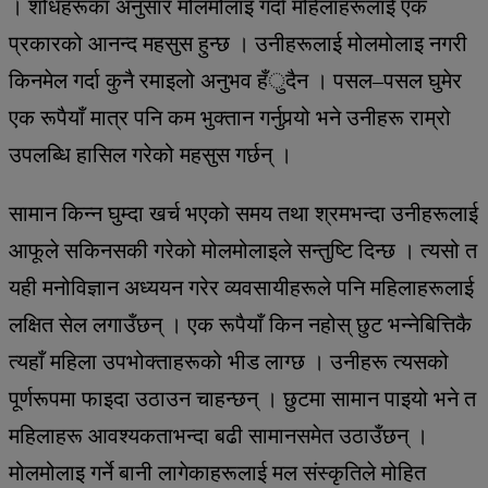
। शोधहरूका अनुसार मोलमोलाइ गर्दा महिलाहरूलाई एक
प्रकारको आनन्द महसुस हुन्छ । उनीहरूलाई मोलमोलाइ नगरी
किनमेल गर्दा कुनै रमाइलो अनुभव हँुदैन । पसल–पसल घुमेर
एक रूपैयाँ मात्र पनि कम भुक्तान गर्नुपर्‍यो भने उनीहरू राम्रो
उपलब्धि हासिल गरेको महसुस गर्छन् ।
सामान किन्न घुम्दा खर्च भएको समय तथा श्रमभन्दा उनीहरूलाई
आफूले सकिनसकी गरेको मोलमोलाइले सन्तुष्टि दिन्छ । त्यसो त
यही मनोविज्ञान अध्ययन गरेर व्यवसायीहरूले पनि महिलाहरूलाई
लक्षित सेल लगाउँछन् । एक रूपैयाँ किन नहोस् छुट भन्नेबित्तिकै
त्यहाँ महिला उपभोक्ताहरूको भीड लाग्छ । उनीहरू त्यसको
पूर्णरूपमा फाइदा उठाउन चाहन्छन् । छुटमा सामान पाइयो भने त
महिलाहरू आवश्यकताभन्दा बढी सामानसमेत उठाउँछन् ।
मोलमोलाइ गर्ने बानी लागेकाहरूलाई मल संस्कृतिले मोहित