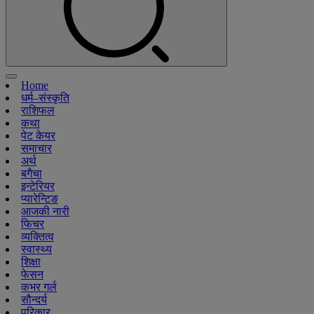
Home
धर्म–संस्कृति
राशिफल
कथा
पेट केयर
समाचार
अर्थ
बगैचा
इन्टेरियर
प्यारेन्टिङ
आजकी नारी
फिचर
व्यक्तित्व
स्वास्थ्य
शिक्षा
फेसन
कभर गर्ल
सौन्दर्य
परिकार