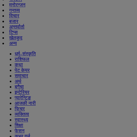
मनोरन्जन
गन्तव्य
विचार
बजार
अन्तर्वार्ता
टिप्स
खेलकुद
अन्य
धर्म–संस्कृति
राशिफल
कथा
पेट केयर
समाचार
अर्थ
बगैचा
इन्टेरियर
प्यारेन्टिङ
आजकी नारी
फिचर
व्यक्तित्व
स्वास्थ्य
शिक्षा
फेसन
कभर गर्ल