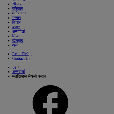
सौन्दर्य
परिकार
मनोरन्जन
गन्तव्य
विचार
बजार
अन्तर्वार्ता
टिप्स
खेलकुद
अन्य
Read EMag
Contact Us
गृह
>
अन्तर्वार्ता
मलेसियामा मैथली फेसन