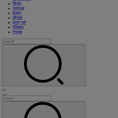
फिचर
स्वास्थ्य
फेसन
सौन्दर्य
कभर गर्ल
परिकार
गन्तव्य