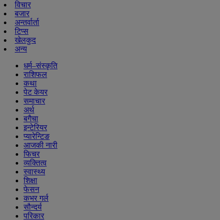
विचार
बजार
अन्तर्वार्ता
टिप्स
खेलकुद
अन्य
धर्म–संस्कृति
राशिफल
कथा
पेट केयर
समाचार
अर्थ
बगैचा
इन्टेरियर
प्यारेन्टिङ
आजकी नारी
फिचर
व्यक्तित्व
स्वास्थ्य
शिक्षा
फेसन
कभर गर्ल
सौन्दर्य
परिकार