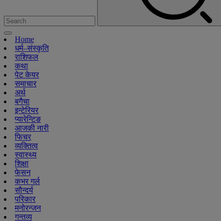
Home
धर्म–संस्कृति
राशिफल
कथा
पेट केयर
समाचार
अर्थ
बगैचा
इन्टेरियर
प्यारेन्टिङ
आजकी नारी
फिचर
व्यक्तित्व
स्वास्थ्य
शिक्षा
फेसन
कभर गर्ल
सौन्दर्य
परिकार
मनोरन्जन
गन्तव्य