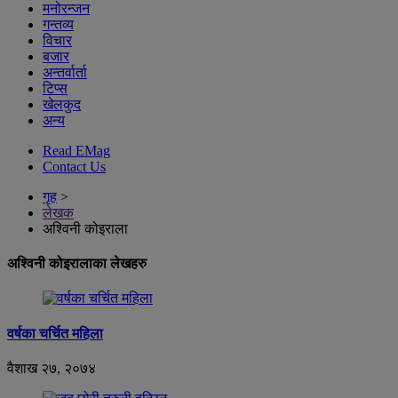
मनोरन्जन
गन्तव्य
विचार
बजार
अन्तर्वार्ता
टिप्स
खेलकुद
अन्य
Read EMag
Contact Us
गृह
>
लेखक
अश्विनी कोइराला
अश्विनी कोइरालाका लेखहरु
वर्षका चर्चित महिला
वैशाख २७, २०७४