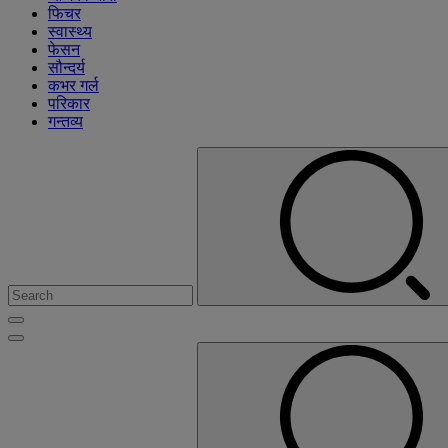
फिचर
स्वास्थ्य
फेसन
सौन्दर्य
कभर गर्ल
परिकार
गन्तव्य