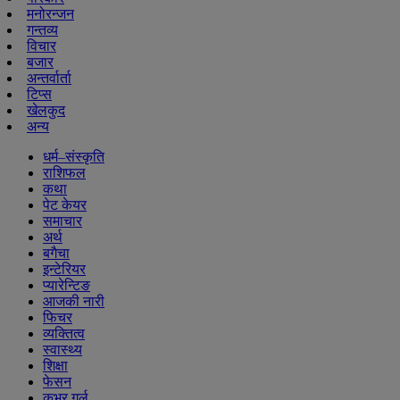
मनोरन्जन
गन्तव्य
विचार
बजार
अन्तर्वार्ता
टिप्स
खेलकुद
अन्य
धर्म–संस्कृति
राशिफल
कथा
पेट केयर
समाचार
अर्थ
बगैचा
इन्टेरियर
प्यारेन्टिङ
आजकी नारी
फिचर
व्यक्तित्व
स्वास्थ्य
शिक्षा
फेसन
कभर गर्ल