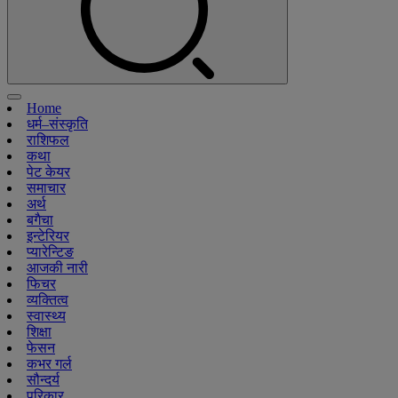
Home
धर्म–संस्कृति
राशिफल
कथा
पेट केयर
समाचार
अर्थ
बगैचा
इन्टेरियर
प्यारेन्टिङ
आजकी नारी
फिचर
व्यक्तित्व
स्वास्थ्य
शिक्षा
फेसन
कभर गर्ल
सौन्दर्य
परिकार