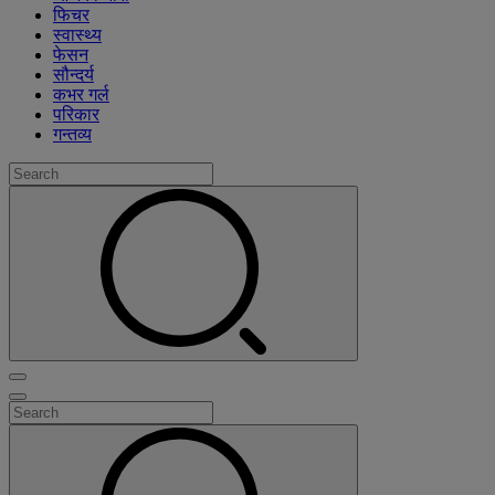
फिचर
स्वास्थ्य
फेसन
सौन्दर्य
कभर गर्ल
परिकार
गन्तव्य