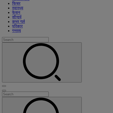
फिचर
स्वास्थ्य
फेसन
सौन्दर्य
कभर गर्ल
परिकार
गन्तव्य