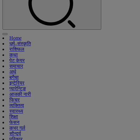
Home
धर्म–संस्कृति
राशिफल
कथा
पेट केयर
समाचार
अर्थ
बगैचा
इन्टेरियर
प्यारेन्टिङ
आजकी नारी
फिचर
व्यक्तित्व
स्वास्थ्य
शिक्षा
फेसन
कभर गर्ल
सौन्दर्य
परिकार