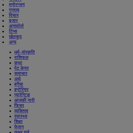
मनोरन्जन
गन्तव्य
विचार
बजार
अन्तर्वार्ता
टिप्स
खेलकुद
अन्य
धर्म–संस्कृति
राशिफल
कथा
पेट केयर
समाचार
अर्थ
बगैचा
इन्टेरियर
प्यारेन्टिङ
आजकी नारी
फिचर
व्यक्तित्व
स्वास्थ्य
शिक्षा
फेसन
कभर गर्ल