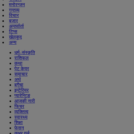
मनोरन्जन
गन्तव्य
विचार
बजार
अन्तर्वार्ता
टिप्स
खेलकुद
अन्य
धर्म–संस्कृति
राशिफल
कथा
पेट केयर
समाचार
अर्थ
बगैचा
इन्टेरियर
प्यारेन्टिङ
आजकी नारी
फिचर
व्यक्तित्व
स्वास्थ्य
शिक्षा
फेसन
कभर गर्ल