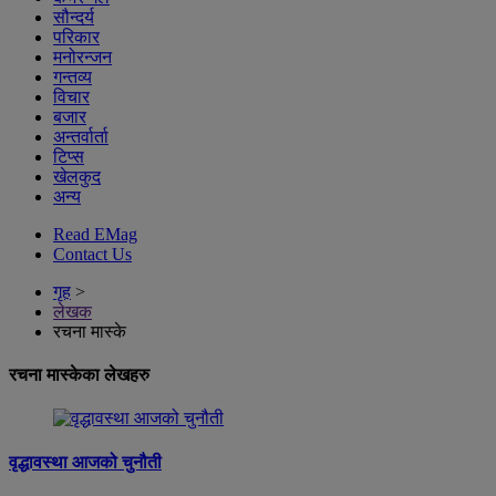
सौन्दर्य
परिकार
मनोरन्जन
गन्तव्य
विचार
बजार
अन्तर्वार्ता
टिप्स
खेलकुद
अन्य
Read EMag
Contact Us
गृह
>
लेखक
रचना मास्के
रचना मास्केका लेखहरु
वृद्धावस्था आजको चुनौती