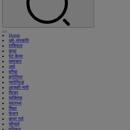
Home
धर्म–संस्कृति
राशिफल
कथा
पेट केयर
समाचार
अर्थ
बगैचा
इन्टेरियर
प्यारेन्टिङ
आजकी नारी
फिचर
व्यक्तित्व
स्वास्थ्य
शिक्षा
फेसन
कभर गर्ल
सौन्दर्य
परिकार