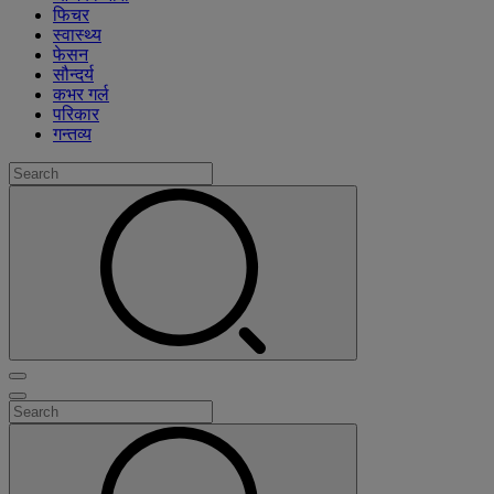
फिचर
स्वास्थ्य
फेसन
सौन्दर्य
कभर गर्ल
परिकार
गन्तव्य