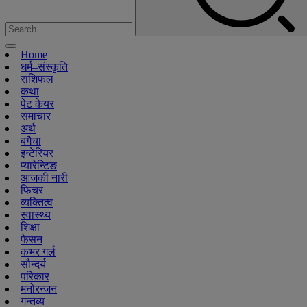
Home
धर्म–संस्कृति
राशिफल
कथा
पेट केयर
समाचार
अर्थ
बगैचा
इन्टेरियर
प्यारेन्टिङ
आजकी नारी
फिचर
व्यक्तित्व
स्वास्थ्य
शिक्षा
फेसन
कभर गर्ल
सौन्दर्य
परिकार
मनोरन्जन
गन्तव्य