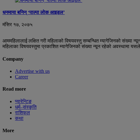
धनमाया बनिन् ‘पाल्पा लोक आइडल’
मंसिर १७, २०७५
आममहिलालाई लक्षित गरी महिलाको विषयवस्तु सम्बन्धित म्यागेजिनको संख्या न
महिलाका विषयवस्तुमा प्रकाशित म्यागेजिनको संख्या न्यून रहेको अवस्थामा यसल
Company
Advertise with us
Career
Read more
प्यारेन्टिङ
धर्म–संस्कृति
राशिफल
कथा
More