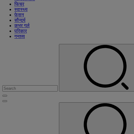
फिचर
स्वास्थ्य
फेसन
सौन्दर्य
कभर गर्ल
परिकार
गन्तव्य