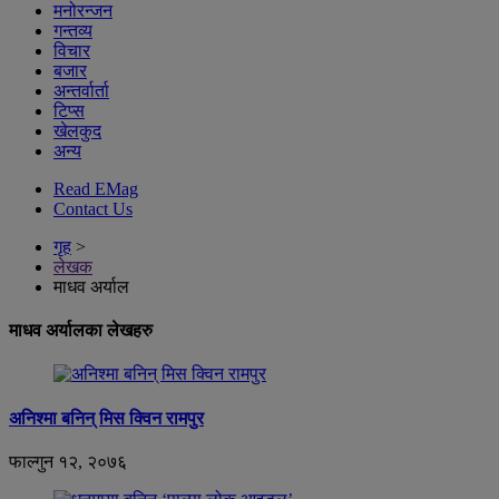
मनोरन्जन
गन्तव्य
विचार
बजार
अन्तर्वार्ता
टिप्स
खेलकुद
अन्य
Read EMag
Contact Us
गृह
>
लेखक
माधव अर्याल
माधव अर्यालका लेखहरु
अनिश्मा बनिन् मिस क्विन रामपुर
फाल्गुन १२, २०७६