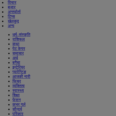
विचार
बजार
अन्तर्वार्ता
टिप्स
खेलकुद
अन्य
धर्म–संस्कृति
राशिफल
कथा
पेट केयर
समाचार
अर्थ
बगैचा
इन्टेरियर
प्यारेन्टिङ
आजकी नारी
फिचर
व्यक्तित्व
स्वास्थ्य
शिक्षा
फेसन
कभर गर्ल
सौन्दर्य
परिकार