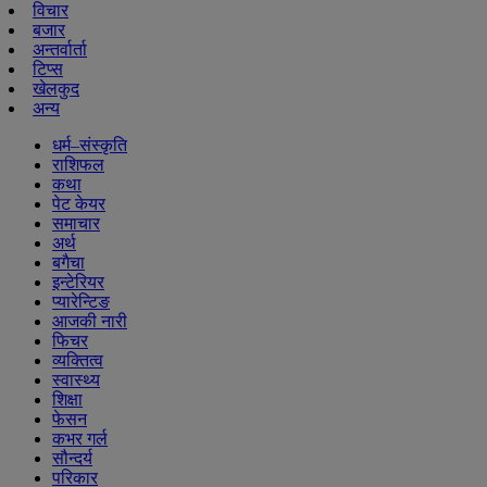
विचार
बजार
अन्तर्वार्ता
टिप्स
खेलकुद
अन्य
धर्म–संस्कृति
राशिफल
कथा
पेट केयर
समाचार
अर्थ
बगैचा
इन्टेरियर
प्यारेन्टिङ
आजकी नारी
फिचर
व्यक्तित्व
स्वास्थ्य
शिक्षा
फेसन
कभर गर्ल
सौन्दर्य
परिकार