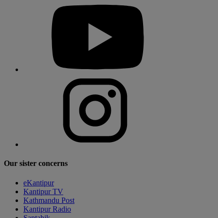
Our sister concerns
eKantipur
Kantipur TV
Kathmandu Post
Kantipur Radio
Saptahik