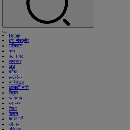
Home
धर्म–संस्कृति
राशिफल
कथा
पेट केयर
समाचार
अर्थ
बगैचा
इन्टेरियर
प्यारेन्टिङ
आजकी नारी
फिचर
व्यक्तित्व
स्वास्थ्य
शिक्षा
फेसन
कभर गर्ल
सौन्दर्य
परिकार