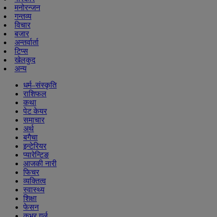
मनोरन्जन
गन्तव्य
विचार
बजार
अन्तर्वार्ता
टिप्स
खेलकुद
अन्य
धर्म–संस्कृति
राशिफल
कथा
पेट केयर
समाचार
अर्थ
बगैचा
इन्टेरियर
प्यारेन्टिङ
आजकी नारी
फिचर
व्यक्तित्व
स्वास्थ्य
शिक्षा
फेसन
कभर गर्ल