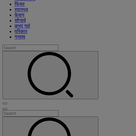
फिचर
स्वास्थ्य
फेसन
सौन्दर्य
कभर गर्ल
परिकार
गन्तव्य