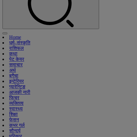
Home
धर्म–संस्कृति
राशिफल
कथा
पेट केयर
समाचार
अर्थ
बगैचा
इन्टेरियर
प्यारेन्टिङ
आजकी नारी
फिचर
व्यक्तित्व
स्वास्थ्य
शिक्षा
फेसन
कभर गर्ल
सौन्दर्य
परिकार