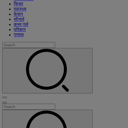
फिचर
स्वास्थ्य
फेसन
सौन्दर्य
कभर गर्ल
परिकार
गन्तव्य