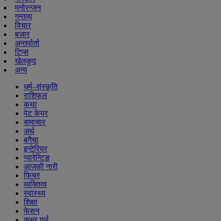
मनोरन्जन
गन्तव्य
विचार
बजार
अन्तर्वार्ता
टिप्स
खेलकुद
अन्य
धर्म–संस्कृति
राशिफल
कथा
पेट केयर
समाचार
अर्थ
बगैचा
इन्टेरियर
प्यारेन्टिङ
आजकी नारी
फिचर
व्यक्तित्व
स्वास्थ्य
शिक्षा
फेसन
कभर गर्ल