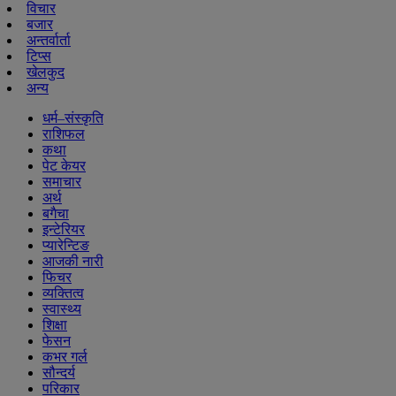
विचार
बजार
अन्तर्वार्ता
टिप्स
खेलकुद
अन्य
धर्म–संस्कृति
राशिफल
कथा
पेट केयर
समाचार
अर्थ
बगैचा
इन्टेरियर
प्यारेन्टिङ
आजकी नारी
फिचर
व्यक्तित्व
स्वास्थ्य
शिक्षा
फेसन
कभर गर्ल
सौन्दर्य
परिकार