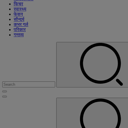
फिचर
स्वास्थ्य
फेसन
सौन्दर्य
कभर गर्ल
परिकार
गन्तव्य