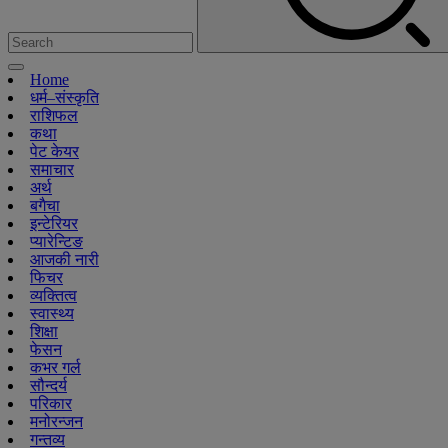
Home
धर्म–संस्कृति
राशिफल
कथा
पेट केयर
समाचार
अर्थ
बगैचा
इन्टेरियर
प्यारेन्टिङ
आजकी नारी
फिचर
व्यक्तित्व
स्वास्थ्य
शिक्षा
फेसन
कभर गर्ल
सौन्दर्य
परिकार
मनोरन्जन
गन्तव्य